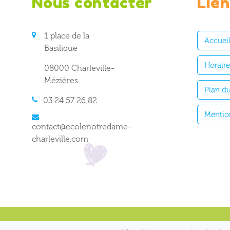
Nous contacter
Lien
1 place de la
Accuei
Basilique
Horair
08000 Charleville-
Mézières
Plan du
03 24 57 26 82
Mentio
contact@ecolenotredame-
charleville.com
https://www.ecolenotredame-charleville.com
|
Plan du site
|
Me