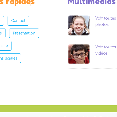
s rapides
Multimedias
Voir toutes 
l
Contact
photos
es
Présentation
 site
Voir toutes 
vidéos
ns légales
ntions Légales
| v2.5.8
EDUCAPE#NF
2026