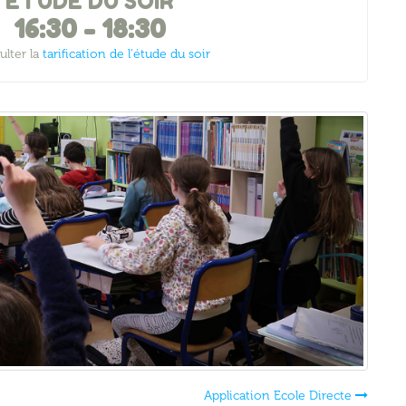
ETUDE DU SOIR
16:30
-
18:30
lter la
tarification de l'étude du soir
Application Ecole Directe