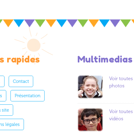
s rapides
Multimedias
Voir toutes 
l
Contact
photos
es
Présentation
 site
Voir toutes 
vidéos
ns légales