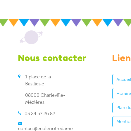
Nous contacter
Lien
1 place de la
Accuei
Basilique
Horair
08000 Charleville-
Mézières
Plan du
03 24 57 26 82
Mentio
contact@ecolenotredame-