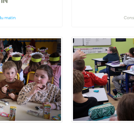
IN
 du matin
Consu